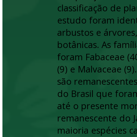
classificação de pl
estudo foram ident
arbustos e árvores,
botânicas. As famí
foram Fabaceae (40
(9) e Malvaceae (9)
são remanescentes 
do Brasil que fora
até o presente mo
remanescente do J
maioria espécies c