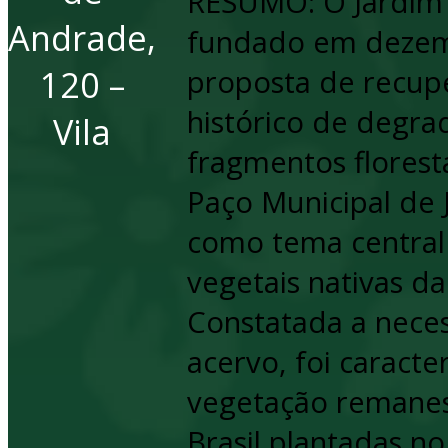
RESUMO: O Jardim B
Andrade,
fundado em dezem
120 –
proposta de recup
histórico de degr
Vila
fragmentos floresta
Paço Municipal de J
como tema central
vegetais nativas da
Constatada a neces
acervo, foi caracte
vegetação remanes
Brasil plantadas n