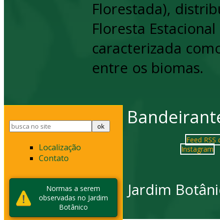
Florestada), distri
Floresta Estaciona
caracterizada como
entre os biomas.
Bandeirante
Feed RSS d
Localização
Instagram
Contato
Jardim Botâni
Normas a serem
observadas no Jardim
Botânico