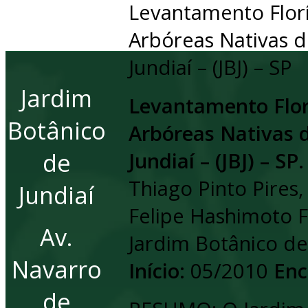
Levantamento Florí
Arbóreas Nativas d
Jundiaí – (JBJ) – SP
Jardim
Levantamento Florí
Botânico
Arbóreas Nativas d
de
Jundiaí – (JBJ) – SP.
Thiago Pinto Pires
Jundiaí
Felipe Hashimoto F
Av.
Jardim Botânico de 
Navarro
Início:
05/2010
Enc
de