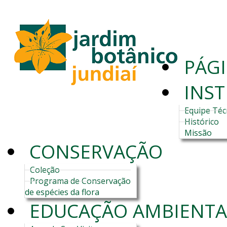
PÁGI
INST
Equipe Téc
Histórico
Missão
CONSERVAÇÃO
Coleção
Programa de Conservação
de espécies da flora
EDUCAÇÃO AMBIENTA