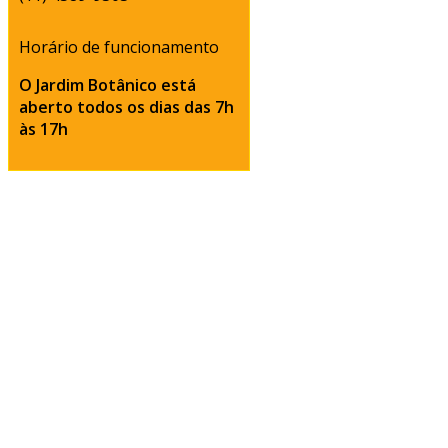
Horário de funcionamento
O Jardim Botânico está
aberto todos os dias
das 7h
às 17h