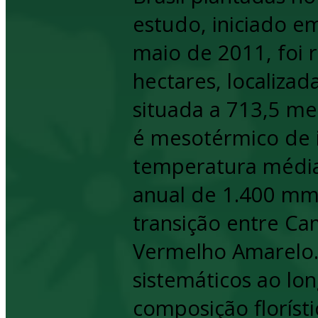
estudo, iniciado e
maio de 2011, foi 
hectares, localiza
situada a 713,5 met
é mesotérmico de 
temperatura média
anual de 1.400 mm
transição entre Ca
Vermelho Amarelo.
sistemáticos ao lo
composição florísti