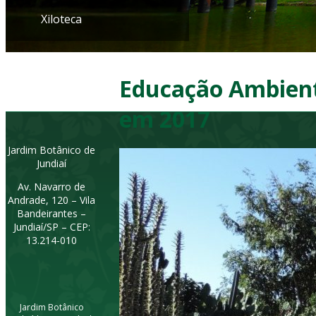
Xiloteca
Educação Ambienta
em 2017
Jardim Botânico de
Jundiaí
Av. Navarro de
Andrade, 120 – Vila
Bandeirantes –
Jundiaí/SP – CEP:
13.214-010
Jardim Botânico