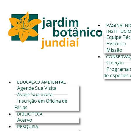
PÁGINA INI
INSTITUCI
Equipe Téc
Histórico
Missão
CONSERVA
Coleção
Programa 
de espécies 
EDUCAÇÃO AMBIENTAL
Agende Sua Visita
Avalie Sua Visita
Inscrição em Oficina de
Férias
BIBLIOTECA
Acervo
PESQUISA