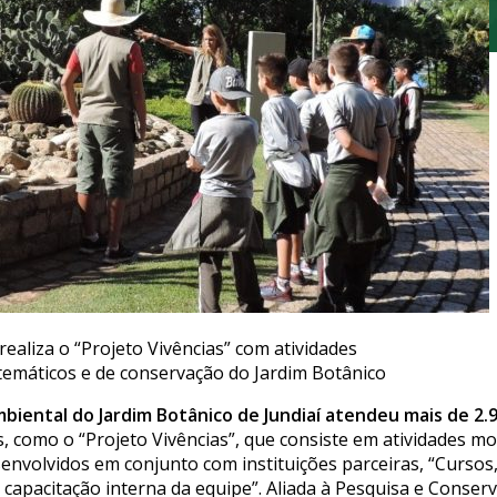
realiza o “Projeto Vivências” com atividades
 temáticos e de conservação do Jardim Botânico
iental do Jardim Botânico de Jundiaí atendeu mais de 2.
, como o “Projeto Vivências”, que consiste em atividades mo
envolvidos em conjunto com instituições parceiras, “Cursos,
capacitação interna da equipe”. Aliada à Pesquisa e Conser