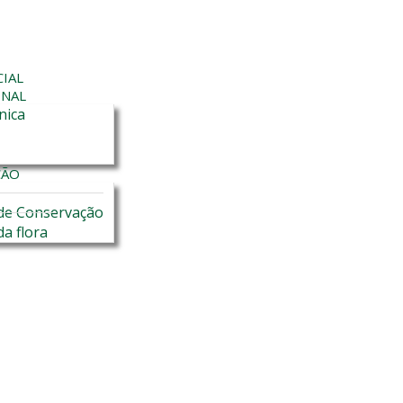
CIAL
ONAL
nica
ÇÃO
de Conservação
da flora